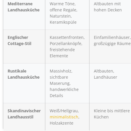
Mediterrane
Warme Töne,
Altbauten mit
Landhausküche
offene Regale,
hohen Decken
Naturstein,
Keramikspüle
Englischer
Kassettenfronten,
Einfamilienhäuser,
Cottage-Stil
Porzellanknöpfe,
großzügige Räume
freistehende
Elemente
Rustikale
Massivholz,
Altbauten,
Landhausküche
sichtbare
Landhäuser
Maserung,
handwerkliche
Details
Skandinavischer
Weiß/Hellgrau,
Kleine bis mittlere
Landhausstil
minimalistisch
,
Küchen
Holzakzente