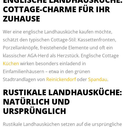
COTTAGE-CHARME FÜR IHR
ZUHAUSE
Wer eine englische Landhausküche kaufen möchte,
schätzt den typischen Cottage-Stil: Kassettenfronten,
Porzellanknöpfe, freistehende Elemente und oft ein
klassischer AGA-Herd als Herzstück. Englische Cottage
Küchen
wirken besonders einladend in
Einfamilienhäusern – etwa in den grünen
Stadtrandlagen von
Reinickendorf
oder
Spandau
.
RUSTIKALE LANDHAUSKÜCHE:
NATÜRLICH UND
URSPRÜNGLICH
Rustikale Landhausküchen setzen auf die ursprüngliche