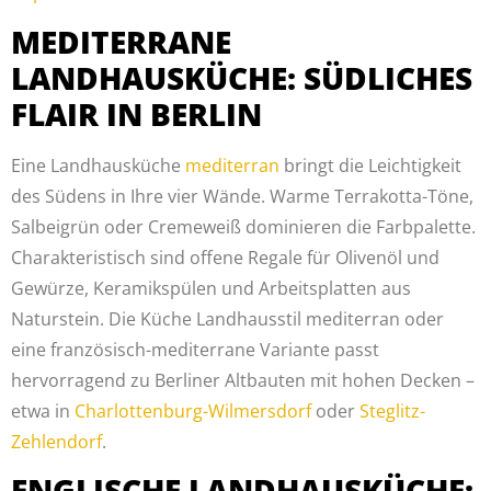
MEDITERRANE
LANDHAUSKÜCHE: SÜDLICHES
FLAIR IN BERLIN
Eine Landhausküche
mediterran
bringt die Leichtigkeit
des Südens in Ihre vier Wände. Warme Terrakotta-Töne,
Salbeigrün oder Cremeweiß dominieren die Farbpalette.
Charakteristisch sind offene Regale für Olivenöl und
Gewürze, Keramikspülen und Arbeitsplatten aus
Naturstein. Die Küche Landhausstil mediterran oder
eine französisch-mediterrane Variante passt
hervorragend zu Berliner Altbauten mit hohen Decken –
etwa in
Charlottenburg-Wilmersdorf
oder
Steglitz-
Zehlendorf
.
ENGLISCHE LANDHAUSKÜCHE: