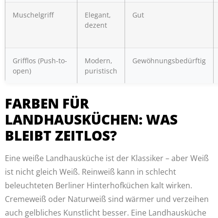
Muschelgriff
Elegant,
Gut
dezent
Grifflos (Push-to-
Modern,
Gewöhnungsbedürftig
open)
puristisch
FARBEN FÜR
LANDHAUSKÜCHEN: WAS
BLEIBT ZEITLOS?
Eine weiße Landhausküche ist der Klassiker – aber Weiß
ist nicht gleich Weiß. Reinweiß kann in schlecht
beleuchteten Berliner Hinterhofküchen kalt wirken.
Cremeweiß oder Naturweiß sind wärmer und verzeihen
auch gelbliches Kunstlicht besser. Eine Landhausküche