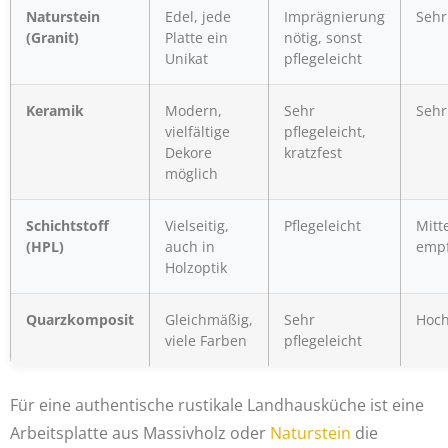
Naturstein
Edel, jede
Imprägnierung
Sehr
(Granit)
Platte ein
nötig, sonst
Unikat
pflegeleicht
Keramik
Modern,
Sehr
Sehr
vielfältige
pflegeleicht,
Dekore
kratzfest
möglich
Schichtstoff
Vielseitig,
Pflegeleicht
Mitt
(HPL)
auch in
empf
Holzoptik
Quarzkomposit
Gleichmäßig,
Sehr
Hoc
viele Farben
pflegeleicht
Für eine authentische rustikale Landhausküche ist eine
Arbeitsplatte aus Massivholz oder
Naturstein
die