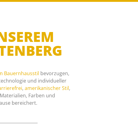
UNSEREM
HTENBERG
m Bauernhausstil
bevorzugen,
echnologie und individueller
rrierefrei
,
amerikanischer Stil
,
n Materialien, Farben und
ause bereichert.