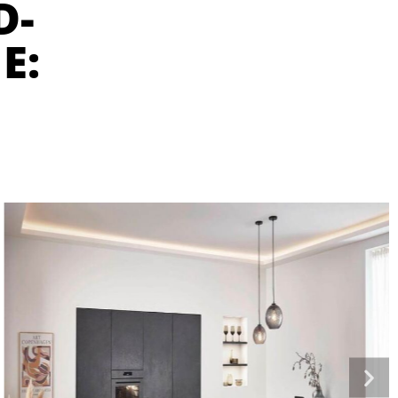
D-
E: