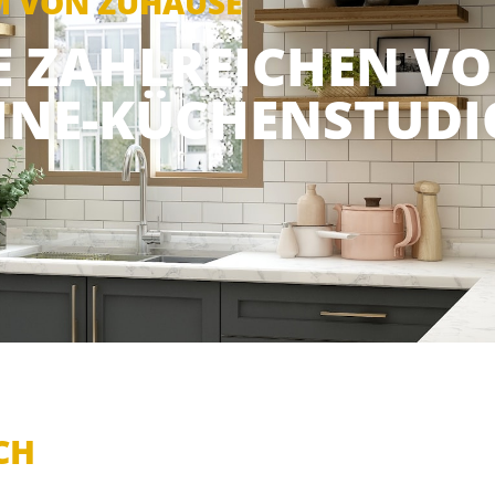
M VON ZUHAUSE
IE ZAHLREICHEN VO
INE-KÜCHENSTUDI
CH