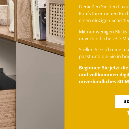
Genießen Sie den Luxu
Kaufs Ihrer neuen Küc
einen einzigen Schritt 
Mit nur wenigen Klicks 
unverbindliches 3D-Mo
Stellen Sie sich eine 
passt und die Sie in hö
Beginnen Sie jetzt di
und vollkommen digita
unverbindliches 3D-M
3