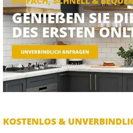
EINFACH, SCHNELL & BEQUE
GENIEßEN SIE D
DES ERSTEN ONL
UNVERBINDLICH ANFRAGEN
Von 9/10 Kunden empfohlen!
KOSTENLOS & UNVERBINDLI