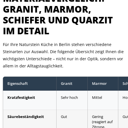
GRANIT, MARMOR,
SCHIEFER UND QUARZIT
IM DETAIL
Für Ihre Naturstein Küche in Berlin stehen verschiedene
Steinarten zur Auswahl. Die folgende Übersicht zeigt Ihnen die
wichtigsten Unterschiede – nicht nur in der Optik, sondern vor
allem in der Alltagstauglichkeit.
Eigenschaft
Granit
Marmor
Sch
Kratzfestigkeit
Sehr hoch
Mittel
Ho
Säurebeständigkeit
Gut
Gering
Gu
(reagiert auf
Zitrone,