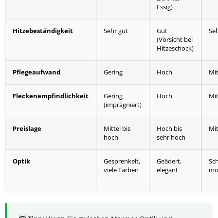
Essig)
Hitzebeständigkeit
Sehr gut
Gut
Seh
(Vorsicht bei
Hitzeschock)
Pflegeaufwand
Gering
Hoch
Mit
Fleckenempfindlichkeit
Gering
Hoch
Mit
(imprägniert)
Preislage
Mittel bis
Hoch bis
Mit
hoch
sehr hoch
Optik
Gesprenkelt,
Geädert,
Sch
viele Farben
elegant
mo