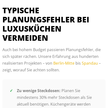
TYPISCHE
PLANUNGSFEHLER BEI
LUXUSKÜCHEN
VERMEIDEN
Auch bei hohem Budget passieren Planungsfehler, die
sich später rächen. Unsere Erfahrung aus hunderten
realisierten Projekten – von
Berlin-Mitte
bis
Spandau
–
zeigt, worauf Sie achten sollten.
Zu wenige Steckdosen:
Planen Sie
mindestens 30% mehr Steckdosen als Sie
aktuell benötigen. Küchengeräte werden